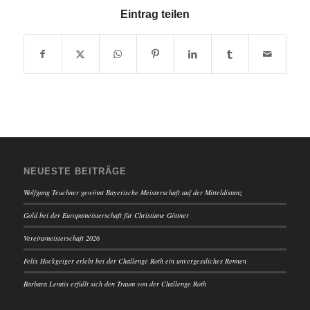
Eintrag teilen
NEUESTE BEITRÄGE
Wolfgang Teuchner gewinnt Bayerische Meisterschaft auf der Mitteldistanz
Gold bei der Europameisterschaft für Christiane Göttner
Vereinsmeisterschaft 2026
Felix Hockgeiger erlebt bei der Challenge Roth ein unvergessliches Rennen
Barbara Lemtis erfüllt sich den Traum von der Challenge Roth