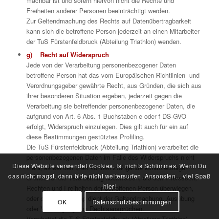
machbar ist und sofern hiervon nicht die Rechte und
Freiheiten anderer Personen beeinträchtigt werden.
Zur Geltendmachung des Rechts auf Datenübertragbarkeit
kann sich die betroffene Person jederzeit an einen Mitarbeiter
der TuS Fürstenfeldbruck (Abteilung Triathlon) wenden.
g) Recht auf Widerspruch
Jede von der Verarbeitung personenbezogener Daten
betroffene Person hat das vom Europäischen Richtlinien- und
Verordnungsgeber gewährte Recht, aus Gründen, die sich aus
ihrer besonderen Situation ergeben, jederzeit gegen die
Verarbeitung sie betreffender personenbezogener Daten, die
aufgrund von Art. 6 Abs. 1 Buchstaben e oder f DS-GVO
erfolgt, Widerspruch einzulegen. Dies gilt auch für ein auf
diese Bestimmungen gestütztes Profiling.
Die TuS Fürstenfeldbruck (Abteilung Triathlon) verarbeitet die
personenbezogenen Daten im Falle des Widerspruchs nicht
Diese Website verwendet Cookies. Ist nichts Schlimmes. Wenn Du
mehr, es sei denn, wir können zwingende schutzwürdige
das nicht magst, dann bitte nicht weitersurfen. Ansonsten... viel Spaß
Gründe für die Verarbeitung nachweisen, die den Interessen,
hier!
Rechten und Freiheiten der betroffenen Person überwiegen,
oder die Verarbeitung dient der Geltendmachung, Ausübung
OK
Datenschutzbestimmungen
oder Verteidigung von Rechtsansprüchen.
Verarbeitet die TuS Fürstenfeldbruck (Abteilung Triathlon)