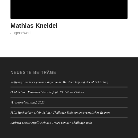
Mathias Kneidel
Jugendwart
NEUESTE BEITRÄGE
Wolfgang Teuchner gewinnt Bayerische Meisterschaft auf der Mitteldistanz
Gold bei der Europameisterschaft für Christiane Göttner
Vereinsmeisterschaft 2026
Felix Hockgeiger erlebt bei der Challenge Roth ein unvergessliches Rennen
Barbara Lemtis erfüllt sich den Traum von der Challenge Roth