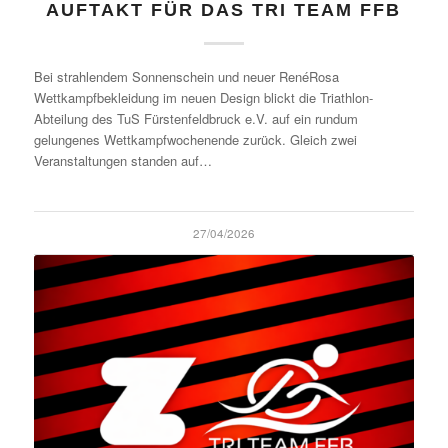
AUFTAKT FÜR DAS TRI TEAM FFB
Bei strahlendem Sonnenschein und neuer RenéRosa
Wettkampfbekleidung im neuen Design blickt die Triathlon-
Abteilung des TuS Fürstenfeldbruck e.V. auf ein rundum
gelungenes Wettkampfwochenende zurück. Gleich zwei
Veranstaltungen standen auf…
27/04/2026