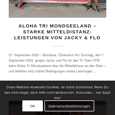
ALOHA TRI MONDSEELAND –
STARKE MITTELDISTANZ-
LEISTUNGEN VON JACKY & FLO
07. September 2025 – Mondsee, Österreich Am Sonntag, den 7.
September 2025, gingen Jacky und Flo für das Tri Team FFB
beim Aloha Tri Mondseeland über die Mitteldistanz an den Start –
und lieferten trotz kühler Bedingungen starke Leistungen…
Diese Website verwendet Cookies. Ist nichts Schlimmes. Wenn Du
09/09/2025
das nicht magst, dann bitte nicht weitersurfen. Ansonsten... viel Spaß
hier!
OK
Datenschutzbestimmungen