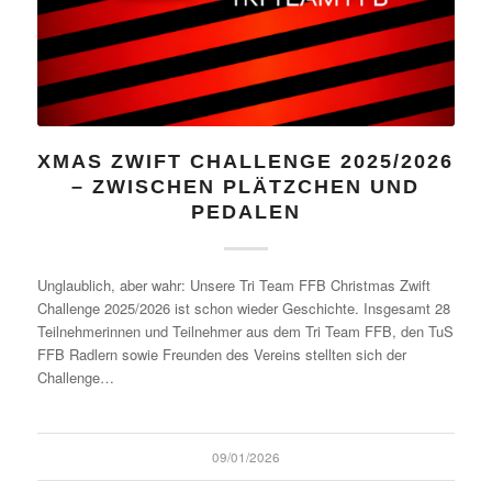
XMAS ZWIFT CHALLENGE 2025/2026
– ZWISCHEN PLÄTZCHEN UND
PEDALEN
Unglaublich, aber wahr: Unsere Tri Team FFB Christmas Zwift
Challenge 2025/2026 ist schon wieder Geschichte. Insgesamt 28
Teilnehmerinnen und Teilnehmer aus dem Tri Team FFB, den TuS
FFB Radlern sowie Freunden des Vereins stellten sich der
Challenge…
09/01/2026