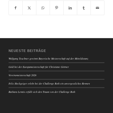
NEUESTE BEITRÄGE
Wolfgang Teuchner gewinnt Bayerische Meisterschaft auf der Mitteldistanz
Gold bei der Europameisterschaft für Christiane Göttner
Vereinsmeisterschaft 2026
Felix Hockgeiger erlebt bei der Challenge Roth ein unvergessliches Rennen
Barbara Lemtis erfüllt sich den Traum von der Challenge Roth