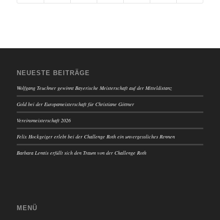
NEUESTE BEITRÄGE
Wolfgang Teuchner gewinnt Bayerische Meisterschaft auf der Mitteldistanz
Gold bei der Europameisterschaft für Christiane Göttner
Vereinsmeisterschaft 2026
Felix Hockgeiger erlebt bei der Challenge Roth ein unvergessliches Rennen
Barbara Lemtis erfüllt sich den Traum von der Challenge Roth
MENÜ