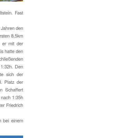
tstein. Fast
n Jahren den
ersten 8,5km
 er mit der
is hatte den
chließenden
n 1:32h. Den
te sich der
. Platz der
n Schaffert
h nach 1:35h
er Friedrich
n bei einem