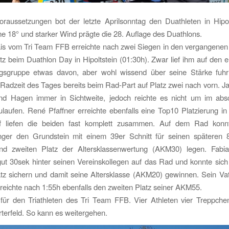
raussetzungen bot der letzte Aprilsonntag den Duathleten in Hipol
 18° und starker Wind prägte die 28. Auflage des Duathlons.
ais vom Tri Team FFB erreichte nach zwei Siegen in den vergangene
tz beim Duathlon Day in Hipoltstein (01:30h). Zwar lief ihm auf den 
gsgruppe etwas davon, aber wohl wissend über seine Stärke fuhr
 Radzeit des Tages bereits beim Rad-Part auf Platz zwei nach vorn. Ja
nd Hagen immer in Sichtweite, jedoch reichte es nicht um im abs
laufen. René Pfaffner erreichte ebenfalls eine Top10 Platzierung i
f liefen die beiden fast komplett zusammen. Auf dem Rad konn
nger den Grundstein mit einem 39er Schnitt für seinen späteren 8
d zweiten Platz der Altersklassenwertung (AKM30) legen. Fabia
ut 30sek hinter seinen Vereinskollegen auf das Rad und konnte sic
tz sichern und damit seine Altersklasse (AKM20) gewinnen. Sein Vat
rreichte nach 1:55h ebenfalls den zweiten Platz seiner AKM55.
für den Triathleten des Tri Team FFB. Vier Athleten vier Treppche
rterfeld. So kann es weitergehen.