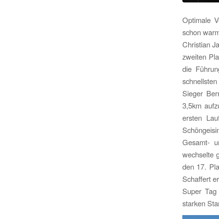
Optimale Vo
schon warme
Christian J
zweiten Pla
die Führun
schnellsten
Sieger Ber
3,5km aufzu
ersten Lau
Schöngeisi
Gesamt- un
wechselte g
den 17. Pla
Schaffert e
Super Tag 
starken Sta