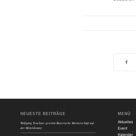
NEUESTE BEITRÄGE
MENÜ
Aktuelles
Wolfgang Teuchner gewinnt Bayerische Meisterschaft auf
Event
der Mitteldistanz
Kalender