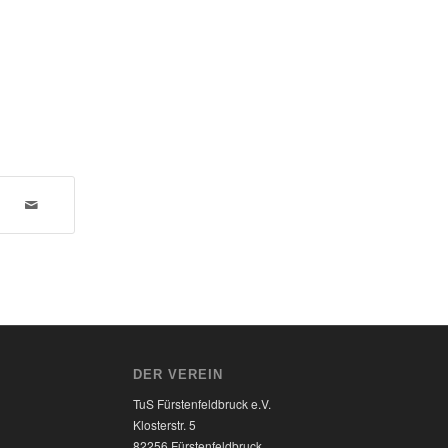
DER VEREIN
TuS Fürstenfeldbruck e.V.
Klosterstr. 5
82256 Fürstenfeldbruck