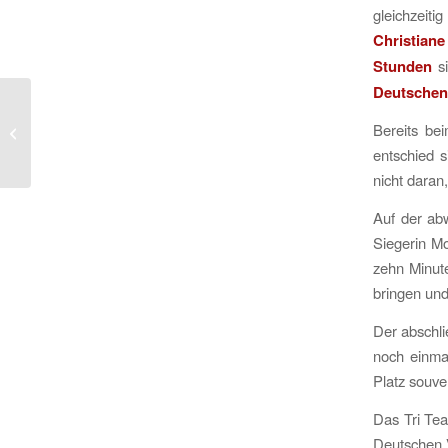
gleichzeiti
Christiane
Stunden
si
Deutschen
Fabian Schaffert löst
beim Ironman 70.3
Bereits be
Alghero das Ticket zur
entschied s
Weltmeister...
nicht daran
Auf der ab
Siegerin Mo
zehn Minute
bringen und
Der abschli
noch einmal
Platz souver
Das Tri Te
Deutschen V