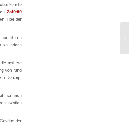
Dabei konnte
 von
3:40:50
n Titel der
emperaturen
e sie jedoch
die spätere
ung von rund
 dem Konzept
lnehmerinnen
 den zweiten
 Gewinn der