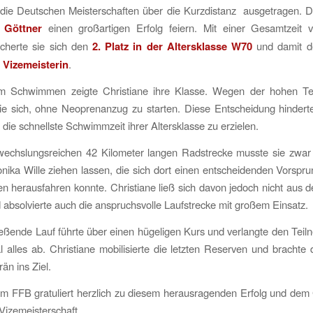
g die Deutschen Meisterschaften über die Kurzdistanz ausgetragen. 
 Göttner
einen großartigen Erfolg feiern. Mit einer Gesamtzeit
cherte sie sich den
2. Platz in der Altersklasse W70
und damit de
 Vizemeisterin
.
im Schwimmen zeigte Christiane ihre Klasse. Wegen der hohen T
ie sich, ohne Neoprenanzug zu starten. Diese Entscheidung hindert
, die schnellste Schwimmzeit ihrer Altersklasse zu erzielen.
wechslungsreichen 42 Kilometer langen Radstrecke musste sie zwar 
nika Wille ziehen lassen, die sich dort einen entscheidenden Vorspr
n herausfahren konnte. Christiane ließ sich davon jedoch nicht aus
 absolvierte auch die anspruchsvolle Laufstrecke mit großem Einsatz.
eßende Lauf führte über einen hügeligen Kurs und verlangte den Tei
 alles ab. Christiane mobilisierte die letzten Reserven und brachte
än ins Ziel.
am FFB gratuliert herzlich zu diesem herausragenden Erfolg und dem
izemeisterschaft.