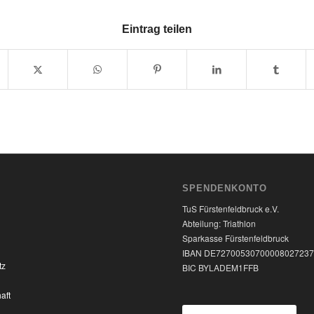
Eintrag teilen
SPENDENKONTO
TuS Fürstenfeldbruck e.V.
Abteilung: Triathlon
Sparkasse Fürstenfeldbruck
IBAN DE7270053070000802723
tz
BIC BYLADEM1FFB
aft