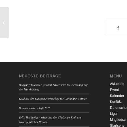
Germeringer Stadtlauf
NEUESTE BEITRÄGE
MENÜ
Aktuelles
Wolfgang Teuchner gewinnt Bayerische Meisterschaft auf
Event
der Mitteldistanz
Kalender
Gold bei der Europameisterschaft für Christiane Göttner
Kontakt
Datenschu
Vereinsmeisterschaft 2026
Liga
Felix Hockgeiger erlebt bei der Challenge Roth ein
Mitgliedsch
unvergessliches Rennen
Startseite