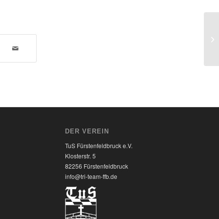
Ja
DER VEREIN
TuS Fürstenfeldbruck e.V.
Klosterstr. 5
82256 Fürstenfeldbruck
7
info@tri-team-ffb.de