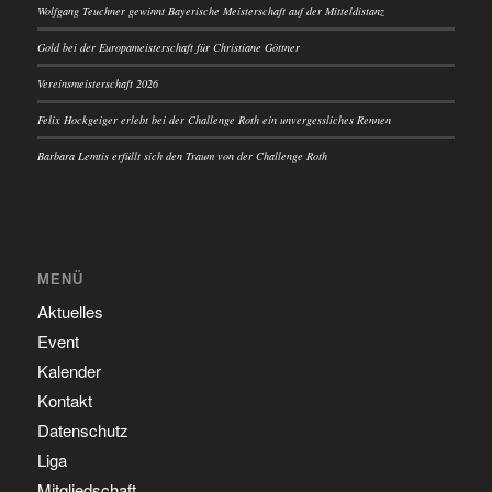
Wolfgang Teuchner gewinnt Bayerische Meisterschaft auf der Mitteldistanz
Gold bei der Europameisterschaft für Christiane Göttner
Vereinsmeisterschaft 2026
Felix Hockgeiger erlebt bei der Challenge Roth ein unvergessliches Rennen
Barbara Lemtis erfüllt sich den Traum von der Challenge Roth
MENÜ
Aktuelles
Event
Kalender
Kontakt
Datenschutz
Liga
Mitgliedschaft