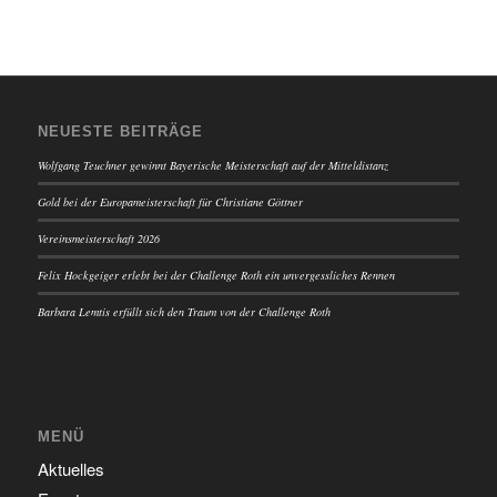
NEUESTE BEITRÄGE
Wolfgang Teuchner gewinnt Bayerische Meisterschaft auf der Mitteldistanz
Gold bei der Europameisterschaft für Christiane Göttner
Vereinsmeisterschaft 2026
Felix Hockgeiger erlebt bei der Challenge Roth ein unvergessliches Rennen
Barbara Lemtis erfüllt sich den Traum von der Challenge Roth
MENÜ
Aktuelles