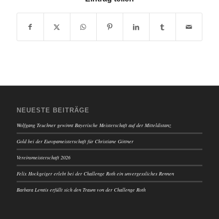
NEUESTE BEITRÄGE
Wolfgang Teuchner gewinnt Bayerische Meisterschaft auf der Mitteldistanz
Gold bei der Europameisterschaft für Christiane Göttner
Vereinsmeisterschaft 2026
Felix Hockgeiger erlebt bei der Challenge Roth ein unvergessliches Rennen
Barbara Lemtis erfüllt sich den Traum von der Challenge Roth