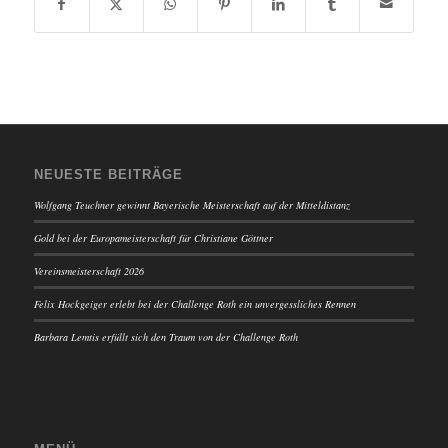
NEUESTE BEITRÄGE
Wolfgang Teuchner gewinnt Bayerische Meisterschaft auf der Mitteldistanz
Gold bei der Europameisterschaft für Christiane Göttner
Vereinsmeisterschaft 2026
Felix Hockgeiger erlebt bei der Challenge Roth ein unvergessliches Rennen
Barbara Lemtis erfüllt sich den Traum von der Challenge Roth