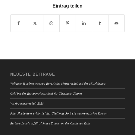
Eintrag teilen
NEUESTE BEITRÄGE
Wolfgang Teuchner gewinnt Bayerische Meisterschaft auf der Mitteldistanz
Gold bei der Europameisterschaft für Christiane Göttner
Vereinsmeisterschaft 2026
Felix Hockgeiger erlebt bei der Challenge Roth ein unvergessliches Rennen
Barbara Lemtis erfüllt sich den Traum von der Challenge Roth