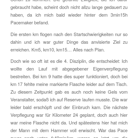
gebraucht habe, scheint doch nicht allzu lange gedauert zu
haben, da ich mich bald wieder hinter dem 3min15h
Pacemaker befand.
Die ersten km flogen nach den Startschwierigkeiten nur so
dahin und ich war guter Dinge das anvisierte Ziel zu
erreichen. Km5, km10, km15… Alles nach Plan.
Doch wie so oft ist es die 4. Disziplin, die entscheidet: Ich
wollte den Lauf mit abgegebener Eigenverpflegung
bestreiten. Bei km 9 hatte dies super funktioniert, doch bei
km 17 fehlte meine markierte Flasche leider auf dem Tisch.
Zu diesem Zeitpunkt gab es auch noch keine Gels vom
Veranstalter, sodaß ich auf Reserve laufen musste. Die war
leider bald erschöpft und der Einbruch kam. Die nächste
Verpflegung war für Kilometer 24 geplant, doch auch hier
war meine Flasche nicht da. Und spätestens hier hat mich
der Mann mit dem Hammer voll erwischt. War das Pace
zuvor noch unter 4:40min/km, waren es jetzt um die