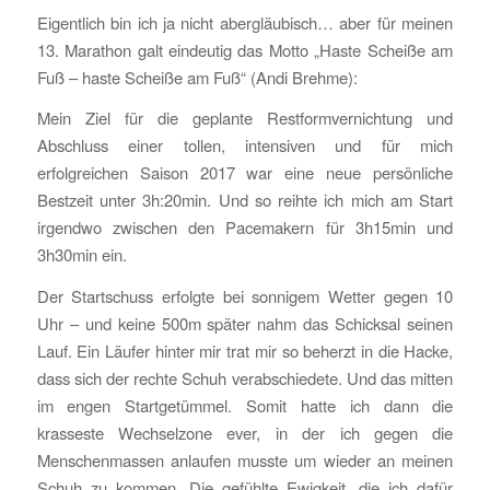
Eigentlich bin ich ja nicht abergläubisch… aber für meinen
13. Marathon galt eindeutig das Motto „Haste Scheiße am
Fuß – haste Scheiße am Fuß“ (Andi Brehme):
Mein Ziel für die geplante Restformvernichtung und
Abschluss einer tollen, intensiven und für mich
erfolgreichen Saison 2017 war eine neue persönliche
Bestzeit unter 3h:20min. Und so reihte ich mich am Start
irgendwo zwischen den Pacemakern für 3h15min und
3h30min ein.
Der Startschuss erfolgte bei sonnigem Wetter gegen 10
Uhr – und keine 500m später nahm das Schicksal seinen
Lauf. Ein Läufer hinter mir trat mir so beherzt in die Hacke,
dass sich der rechte Schuh verabschiedete. Und das mitten
im engen Startgetümmel. Somit hatte ich dann die
krasseste Wechselzone ever, in der ich gegen die
Menschenmassen anlaufen musste um wieder an meinen
Schuh zu kommen. Die gefühlte Ewigkeit, die ich dafür