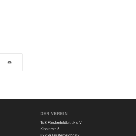
DER VEREIN
TuS Fürstenfeldbruck e.V.
Klosterstr. 5
82256 Fürstenfeldbruck