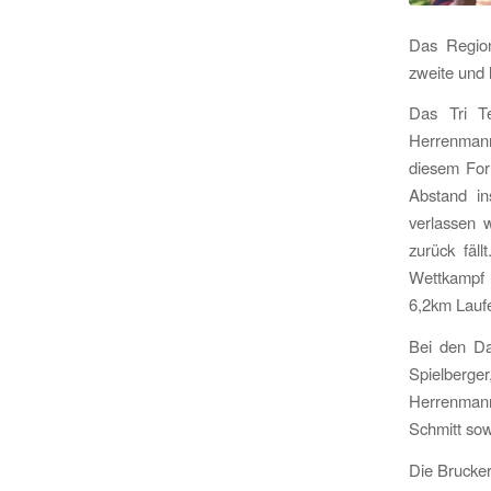
Das Region
zweite und 
Das Tri T
Herrenmann
diesem For
Abstand i
verlassen 
zurück fäll
Wettkampf 
6,2km Laufe
Bei den Da
Spielberge
Herrenmann
Schmitt sow
Die Brucker