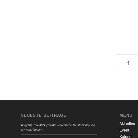
NEUESTE BEITRÄGE
MENÜ
Aktuelles
Wolfgang Teuchner gewinnt Bayerische Meisterschaft auf
Event
der Mitteldistanz
Kalender