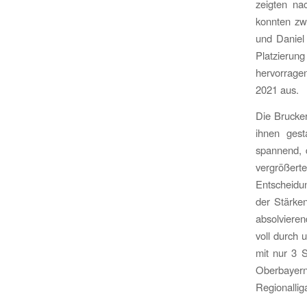
zeigten na
konnten zw
und Daniel
Platzieru
hervorrage
2021 aus.
Die Brucke
ihnen ges
spannend, d
vergrößert
Entscheidu
der Stärken
absolvieren
voll durch
mit nur 3 
Oberbayern
Regionallig