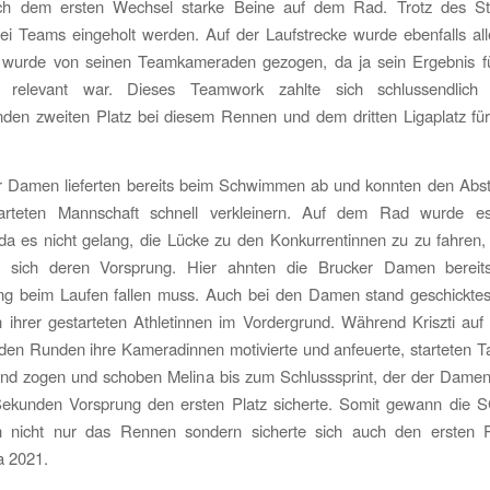
ch dem ersten Wechsel starke Beine auf dem Rad. Trotz des St
ei Teams eingeholt werden. Auf der Laufstrecke wurde ebenfalls al
 wurde von seinen Teamkameraden gezogen, da ja sein Ergebnis für
ng relevant war. Dieses Teamwork zahlte sich schlussendlich
nden zweiten Platz bei diesem Rennen und dem dritten Ligaplatz für
r Damen lieferten bereits beim Schwimmen ab und konnten den Abst
tarteten Mannschaft schnell verkleinern. Auf dem Rad wurde e
a es nicht gelang, die Lücke zu den Konkurrentinnen zu zu fahren,
e sich deren Vorsprung. Hier ahnten die Brucker Damen bereit
ng beim Laufen fallen muss. Auch bei den Damen stand geschickte
 ihrer gestarteten Athletinnen im Vordergrund. Während Kriszti auf
den Runden ihre Kameradinnen motivierte und anfeuerte, starteten Ta
 und zogen und schoben Melina bis zum Schlusssprint, der der Dame
Sekunden Vorsprung den ersten Platz sicherte. Somit gewann die 
 nicht nur das Rennen sondern sicherte sich auch den ersten P
a 2021.