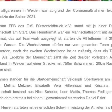
alligarennen in Weiden war aufgrund der Coronamaßnahmen lei
letzte der Saison 2021.
eam FFB des TuS Fürstenfeldbruck e.V. stand mit je einer 
schaft am Start. Das Rennformat war ein Mannschaftssprint mit Jag
mat, das auf Teamwork ausgelegt ist, starten die AthletInnen mit 
ns Wasser. Die Wechselzonen dürfen nur vom gesamten Team g
werden, nach der zweiten Wechselzone ist es zulässig, dass ein T
t. Als Ergebnis der Mannschaft zählt die Zeit des/der vorletzten A
fand in Weiden auf einer Strecke mit 750m Schwimmen, 20km Ra
n statt.
men standen für die Startgemeinschaft Velosoph Oberbayern am S
r, Melina Metzner, Elisabeth Vera Hilfenhaus und Krisztina 
schaft bestand aus Nico Scheller, Leon Mattis, Thomas Fedinger
ie dem erstmals bei einem Ligawettkampf startenden Daniel Eitler.
 Herren starteten mit einer soliden Schwimmleistung der Athleten in