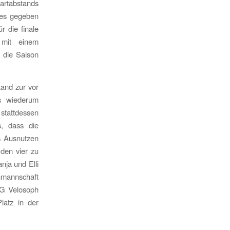
artabstands
les gegeben
 die finale
 mit einem
 die Saison
and zur vor
s wiederum
 stattdessen
s, dass die
s Ausnutzen
 den vier zu
nja und Elli
nmannschaft
SG Velosoph
latz in der