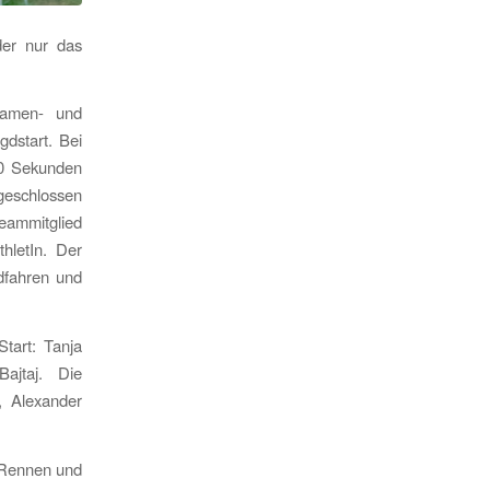
der nur das
Damen- und
dstart. Bei
30 Sekunden
eschlossen
eammitglied
thletIn. Der
dfahren und
tart: Tanja
Bajtaj. Die
, Alexander
s Rennen und