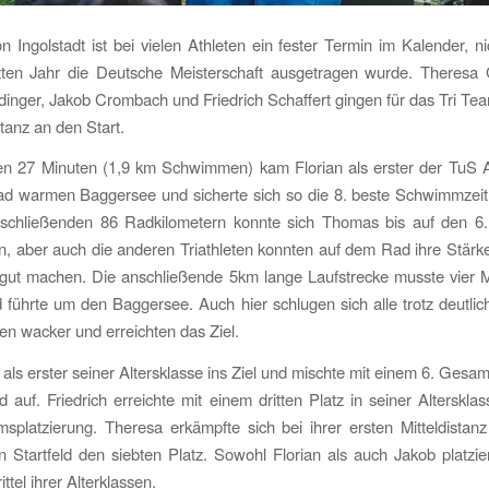
on Ingolstadt ist bei vielen Athleten ein fester Termin im Kalender, nic
tzten Jahr die Deutsche Meisterschaft ausgetragen wurde. Theresa
nger, Jakob Crombach und Friedrich Schaffert gingen für das Tri T
stanz an den Start.
en 27 Minuten (1,9 km Schwimmen) kam Florian als erster der TuS A
d warmen Baggersee und sicherte sich so die 8. beste Schwimmzeit
schließenden 86 Radkilometern konnte sich Thomas bis auf den 6.
n, aber auch die anderen Triathleten konnten auf dem Rad ihre Stärk
 gut machen. Die anschließende 5km lange Laufstrecke musste vier M
führte um den Baggersee. Auch hier schlugen sich alle trotz deutlic
n wacker und erreichten das Ziel.
 als erster seiner Altersklasse ins Ziel und mischte mit einem 6. Gesam
ld auf. Friedrich erreichte mit einem dritten Platz in seiner Altersklas
splatzierung. Theresa erkämpfte sich bei ihrer ersten Mitteldista
n Startfeld den siebten Platz. Sowohl Florian als auch Jakob platzie
ttel ihrer Alterklassen.