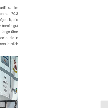
tlinie. Im
ronman 70.3
geteilt, die
 bereits gut
anfangs über
ecke, die in
en letztlich