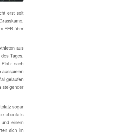
ht erst seit
 Grasskamp,
eam FFB über
thleten aus
 des Tages.
 Platz nach
e ausspielen
al gelaufen
h steigender
tplatz sogar
se ebenfalls
nz und einem
rten sich im