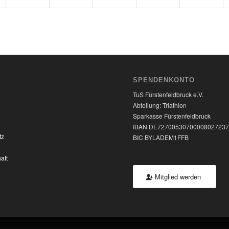
SPENDENKONTO
TuS Fürstenfeldbruck e.V.
Abteilung: Triathlon
Sparkasse Fürstenfeldbruck
IBAN DE7270053070000802723
tz
BIC BYLADEM1FFB
aft
Mitglied werden