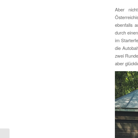
Aber nich
Österreich
ebenfalls a
durch einen
im Starterf
die Autobah
zwei Runden
aber glückl