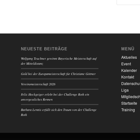
NEUESTE BEITRÄGE
MENÜ
Aktuelles
Wolfgang Teuchner gewinnt Bayerische Meisterschaft auf
Event
der Mitteldistanz
Kalender
Gold bei der Europameisterschaft für Christiane Göttner
Kontakt
Datenschu
Vereinsmeisterschaft 2026
Liga
Felix Hockgeiger erlebt bei der Challenge Roth ein
Mitgliedsch
unvergessliches Rennen
Startseite
Training
Barbara Lemtis erfüllt sich den Traum von der Challenge
Roth