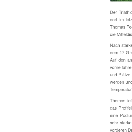
Der Triathl
dort im le
Thomas Fedi
die Mitteldi
Nach stark
dem 17 Gra
Auf den an
vorne fahre
und Plätze
werden und 
Temperature
Thomas lief
das Profife
eine Podium
sehr starke
vorderen Dri