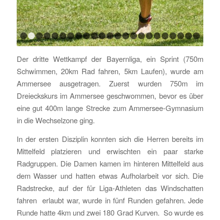
1
2
3
4
5
6
7
8
9
10
11
12
13
14
15
16
17
18
1
Der dritte Wettkampf der Bayernliga, ein Sprint (750m
Schwimmen, 20km Rad fahren, 5km Laufen), wurde am
Ammersee ausgetragen. Zuerst wurden 750m im
Dreieckskurs im Ammersee geschwommen, bevor es über
eine gut 400m lange Strecke zum Ammersee-Gymnasium
in die Wechselzone ging.
In der ersten Disziplin konnten sich die Herren bereits im
Mittelfeld platzieren und erwischten ein paar starke
Radgruppen. Die Damen kamen im hinteren Mittelfeld aus
dem Wasser und hatten etwas Aufholarbeit vor sich. Die
Radstrecke, auf der für Liga-Athleten das Windschatten
fahren erlaubt war, wurde in fünf Runden gefahren. Jede
Runde hatte 4km und zwei 180 Grad Kurven. So wurde es