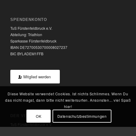
SPENDENKONTO
TuS Fürstenfeldbruck e.V.
Abteilung: Triathlon
Sparkasse Fürstenfeldbruck
IBAN DE72700530700008027237
BIC BYLADEM1FFB
Mitglied werden
Diese Website verwendet Cookies. Ist nichts Schlimmes. Wenn Du
das nicht magst, dann bitte nicht weitersurfen. Ansonsten... viel Spaß
hier!
OK
Datenschutzbestimmungen
DER VEREIN
TuS Fürstenfeldbruck e.V.
Klosterstr. 5