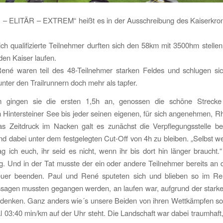
– ELITÄR – EXTREM“ heißt es in der Ausschreibung des Kaiserkro
ich qualifizierte Teilnehmer durften sich den 58km mit 3500hm stelle
en Kaiser laufen.
ené waren teil des 48-Teilnehmer starken Feldes und schlugen sic
 unter den Trailrunnern doch mehr als tapfer.
 gingen sie die ersten 1,5h an, genossen die schöne Strecke
n Hintersteiner See bis jeder seinen eigenen, für sich angenehmen, Rh
s Zeitdruck im Nacken galt es zunächst die Verpflegungsstelle b
nd dabei unter dem festgelegten Cut-Off von 4h zu bleiben. „Selbst w
sag ich euch, ihr seid es nicht, wenn ihr bis dort hin länger braucht.
g. Und in der Tat musste der ein oder andere Teilnehmer bereits an d
uer beenden. Paul und René sputeten sich und blieben so im Re
sagen mussten gegangen werden, an laufen war, aufgrund der starke
u denken. Ganz anders wie´s unsere Beiden von ihren Wettkämpfen s
 03:40 min/km auf der Uhr steht. Die Landschaft war dabei traumhaft