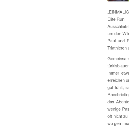
„EINMALIG 
Elite Run.
Ausschließl
um den Wild
Paul und R
Triathleten
Gemeinsam
türkisblaue
Immer etwa
erreichen u
gut fühlt, 
Racebriefin
das Abente
wenige Pas
oft nicht z
wo gern mal