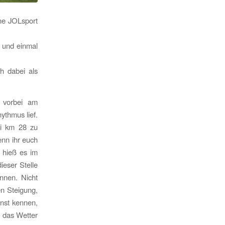
ne JOLsport
n und einmal
h dabei als
 vorbei am
ythmus lief.
ei km 28 zu
enn ihr euch
“ hieß es im
ieser Stelle
nnen. Nicht
n Steigung,
onst kennen,
, das Wetter