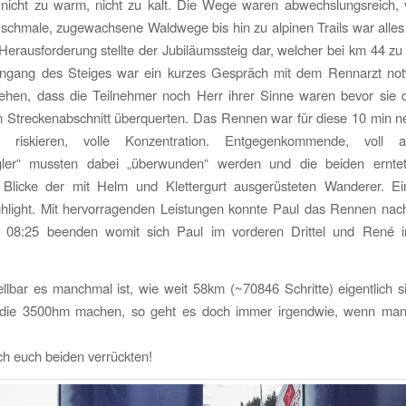
, nicht zu warm, nicht zu kalt. Die Wege waren abwechslungsreich,
 schmale, zugewachsene Waldwege bis hin zu alpinen Trails war alles
erausforderung stellte der Jubiläumssteig dar, welcher bei km 44 z
ngang des Steiges war ein kurzes Gespräch mit dem Rennarzt no
gehen, dass die Teilnehmer noch Herr ihrer Sinne waren bevor sie d
n Streckenabschnitt überquerten. Das Rennen war für diese 10 min neu
s riskieren, volle Konzentration. Entgegenkommende, voll au
eigler“ mussten dabei „überwunden“ werden und die beiden ernte
 Blicke der mit Helm und Klettergurt ausgerüsteten Wanderer. Ei
ghlight. Mit hervorragenden Leistungen konnte Paul das Rennen nac
08:25 beenden womit sich Paul im vorderen Drittel und René im
llbar es manchmal ist, wie weit 58km (~70846 Schritte) eigentlich 
die 3500hm machen, so geht es doch immer irgendwie, wenn man
h euch beiden verrückten!