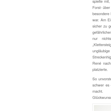
spielte mit
Forst- über
besondere H
war. Am Ei
sicher zu 
gefährliche
nur nicht
„Kletterst
ungläubige
Streckenhi
René nach 
platzierte.
So unvorste
schwer es 
macht.
Glückwunsc