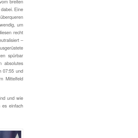
 vom breiten
 dabei. Eine
u überqueren
twendig, um
iesen recht
tralisiert –
sgerüstete
ten spürbar
n absolutes
h 07:55 und
 Mittelfeld
sind und wie
 es einfach