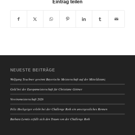
Eintrag teilen
NEUESTE BEITRÄGE
Wolfgang Teuchner gewinnt Bayerische Meisterschaft auf der Mitteldistanz
Gold bei der Europameisterschaft für Christiane Göttner
Vereinsmeisterschaft 2026
Felix Hockgeiger erlebt bei der Challenge Roth ein unvergessliches Rennen
Barbara Lemtis erfüllt sich den Traum von der Challenge Roth