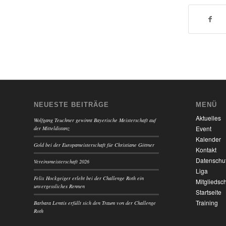
NEUESTE BEITRÄGE
MENÜ
Aktuelles
Wolfgang Teuchner gewinnt Bayerische Meisterschaft auf
Event
der Mitteldistanz
Kalender
Gold bei der Europameisterschaft für Christiane Göttner
Kontakt
Datenschu
Vereinsmeisterschaft 2026
Liga
Felix Hockgeiger erlebt bei der Challenge Roth ein
Mitgliedsch
unvergessliches Rennen
Startseite
Training
Barbara Lemtis erfüllt sich den Traum von der Challenge
Roth