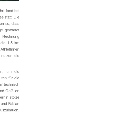
rt fand bei
e statt. Die
ten so, dass
ge gewartet
ie Rechnung
 die 1,5 km
thletInnen
t nutzen die
ren, um die
uten für die
er technisch
und Gefällen
rhin stolze
 und Fabian
 auszubauen.