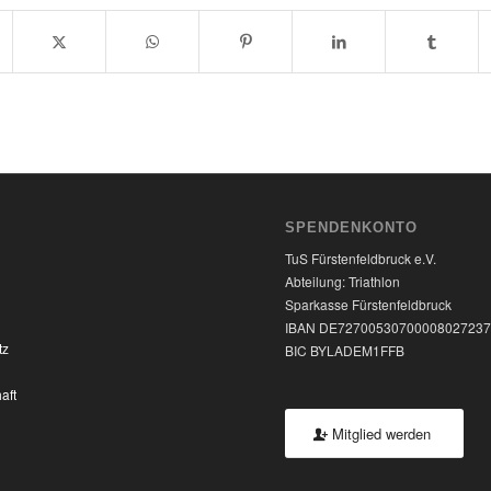
SPENDENKONTO
TuS Fürstenfeldbruck e.V.
Abteilung: Triathlon
Sparkasse Fürstenfeldbruck
IBAN DE7270053070000802723
tz
BIC BYLADEM1FFB
aft
Mitglied werden