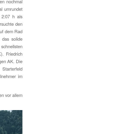
ren nochmal
al umrundet
 2:07 h als
ersuchte den
 auf dem Rad
 das solide
 schnellsten
). Friedrich
igen AK. Die
Starterfeld
ilnehmer im
en vor allem