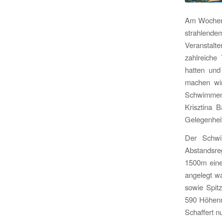
Am Wochene
strahlendem
Veranstalte
zahlreiche
hatten und
machen wir
Schwimmen
Krisztina B
Gelegenheit
Der Schwim
Abstandsreg
1500m einen
angelegt wa
sowie Spit
590 Höhenm
Schaffert n