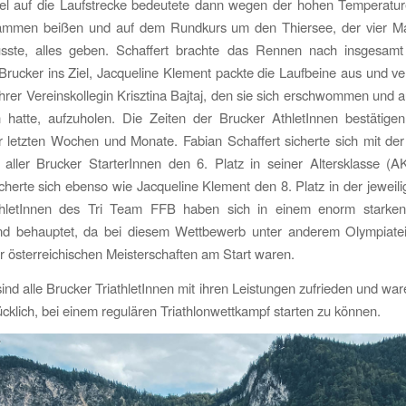
l auf die Laufstrecke bedeutete dann wegen der hohen Temperatu
mmen beißen und auf dem Rundkurs um den Thiersee, der vier M
ste, alles geben. Schaffert brachte das Rennen nach insgesamt
 Brucker ins Ziel, Jacqueline Klement packte die Laufbeine aus und v
hrer Vereinskollegin Krisztina Bajtaj, den sie sich erschwommen und
n hatte, aufzuholen. Die Zeiten der Brucker AthletInnen bestätigen
r letzten Wochen und Monate. Fabian Schaffert sicherte sich mit der
aller Brucker StarterInnen den 6. Platz in seiner Altersklasse (AK
icherte sich ebenso wie Jacqueline Klement den 8. Platz in der jeweil
hletInnen des Tri Team FFB haben sich in einem enorm starken 
nd behauptet, da bei diesem Wettbewerb unter anderem Olympiate
österreichischen Meisterschaften am Start waren.
ind alle Brucker TriathletInnen mit ihren Leistungen zufrieden und war
ücklich, bei einem regulären Triathlonwettkampf starten zu können.