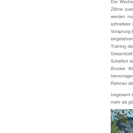
Der Wechse
Zähne zusa
werden mus
schnellster
Vorsprung i
eingefahre
Training de
Gesamtzeit 
Schaffert s
Brucker At
hervorrage
Rahmen der 
Insgesamt s
mehr als gl