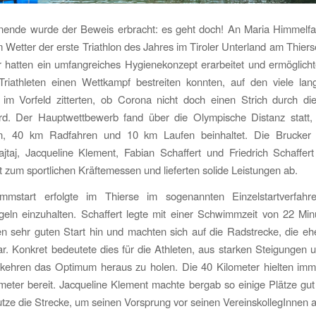
nde wurde der Beweis erbracht: es geht doch! An Maria Himmelfah
 Wetter der erste Triathlon des Jahres im Tiroler Unterland am Thierse
r hatten ein umfangreiches Hygienekonzept erarbeitet und ermöglich
 Triathleten einen Wettkampf bestreiten konnten, auf den viele lan
 im Vorfeld zitterten, ob Corona nicht doch einen Strich durch d
d. Der Hauptwettbewerb fand über die Olympische Distanz statt,
, 40 km Radfahren und 10 km Laufen beinhaltet. Die Brucker A
ajtaj, Jacqueline Klement, Fabian Schaffert und Friedrich Schaffer
 zum sportlichen Kräftemessen und lieferten solide Leistungen ab.
mstart erfolgte im Thierse im sogenannten Einzelstartverfah
eln einzuhalten. Schaffert legte mit einer Schwimmzeit von 22 Min
 sehr guten Start hin und machten sich auf die Radstrecke, die eh
r. Konkret bedeutete dies für die Athleten, aus starken Steigungen 
zkehren das Optimum heraus zu holen. Die 40 Kilometer hielten imme
eter bereit. Jacqueline Klement machte bergab so einige Plätze gut
utze die Strecke, um seinen Vorsprung vor seinen VereinskollegInnen