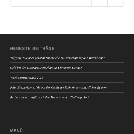
NEUESTE BEITRÄGE
Wolfgang Teuchner gewinnt Bayerische Meisterschaft auf der Mitteldistanz
Gold bei der Europameisterschaft für Christiane Göttner
Vereinsmeisterschaft 2026
Felix Hockgeiger erlebt bei der Challenge Roth ein unvergessliches Rennen
Barbara Lemtis erfüllt sich den Traum von der Challenge Roth
MENÜ