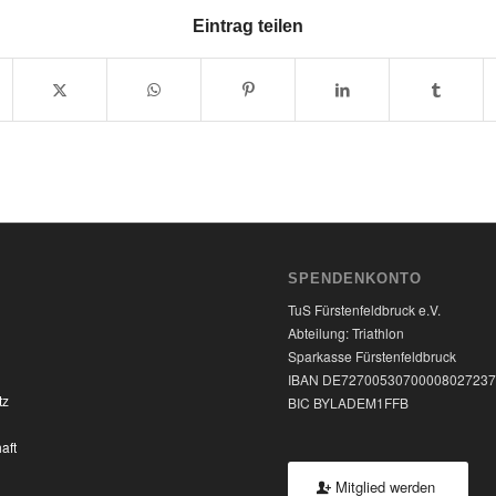
Eintrag teilen
SPENDENKONTO
TuS Fürstenfeldbruck e.V.
Abteilung: Triathlon
Sparkasse Fürstenfeldbruck
IBAN DE7270053070000802723
tz
BIC BYLADEM1FFB
aft
Mitglied werden