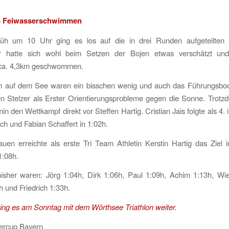
p
Feiwasserschwimmen
üh um 10 Uhr ging es los auf die in drei Runden aufgeteilten
er hatte sich wohl beim Setzen der Bojen etwas verschätzt u
h ca. 4,3km geschwommen.
n auf dem See waren ein bisschen wenig und auch das Führungsboot
en Stelzer als Erster Orientierungsprobleme gegen die Sonne. Trot
in den Wettkampf direkt vor Steffen Hartig. Cristian Jais folgte als 4. 
h und Fabian Schaffert in 1:02h.
uen erreichte als erste Tri Team Athletin Kerstin Hartig das Ziel 
1:08h.
nisher waren: Jörg 1:04h, Dirk 1:06h, Paul 1:09h, Achim 1:13h, Wie
h und Friedrich 1:33h.
ng es am Sonntag mit dem Wörthsee Triathlon weiter.