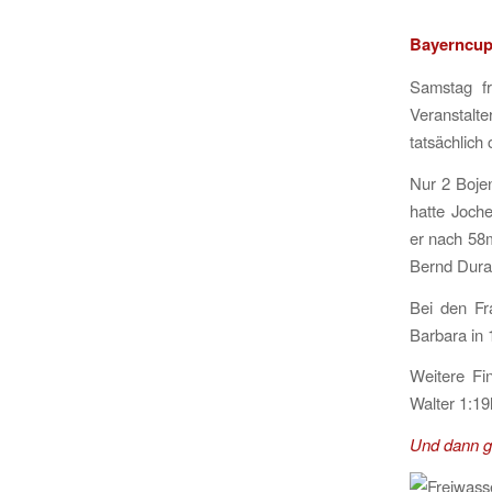
Bayerncu
Samstag fr
Veranstalt
tatsächlic
Nur 2 Boje
hatte Joch
er nach 58m
Bernd Durac
Bei den Fra
Barbara in 
Weitere Fi
Walter 1:19
Und dann gi