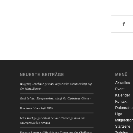
NEUESTE BEITRÄGE
MENÜ
Aktuelles
Wolfgang Teuchner gewinnt Bayerische Meisterschaft auf
Event
der Mitteldistanz
Kalender
Gold bei der Europameisterschaft für Christiane Göttner
Kontakt
Datenschu
Vereinsmeisterschaft 2026
Liga
Felix Hockgeiger erlebt bei der Challenge Roth ein
Mitgliedsch
unvergessliches Rennen
Startseite
Training
Barbara Lemtis erfüllt sich den Traum von der Challenge