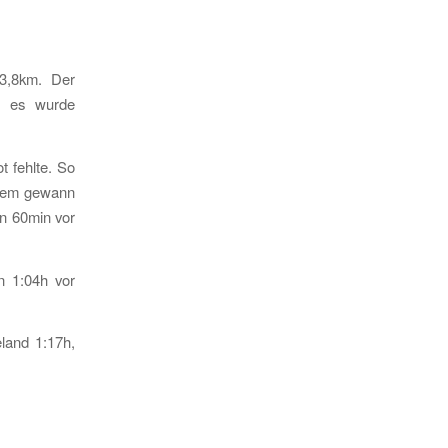
 3,8km. Der
nd es wurde
 fehlte. So
zdem gewann
in 60min vor
in 1:04h vor
land 1:17h,