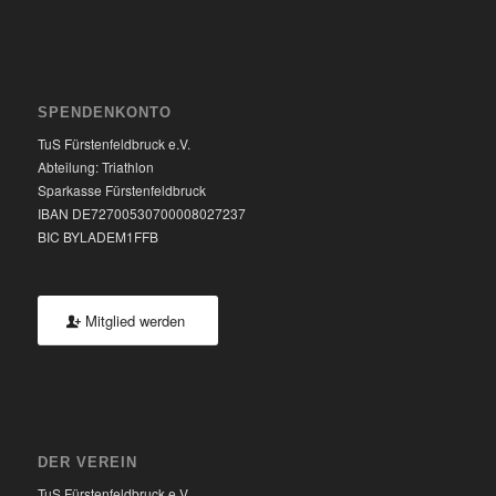
SPENDENKONTO
TuS Fürstenfeldbruck e.V.
Abteilung: Triathlon
Sparkasse Fürstenfeldbruck
IBAN DE72700530700008027237
BIC BYLADEM1FFB
Mitglied werden
DER VEREIN
TuS Fürstenfeldbruck e.V.