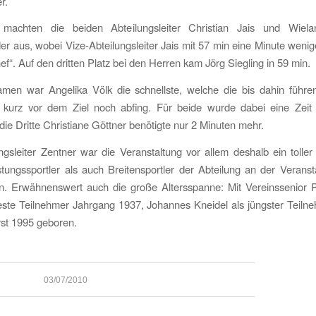
r.
machten die beiden Abteilungsleiter Christian Jais und Wiela
er aus, wobei Vize-Abteilungsleiter Jais mit 57 min eine Minute wenig
hef“. Auf den dritten Platz bei den Herren kam Jörg Siegling in 59 min.
men war Angelika Völk die schnellste, welche die bis dahin führe
 kurz vor dem Ziel noch abfing. Für beide wurde dabei eine Zeit
ie Dritte Christiane Göttner benötigte nur 2 Minuten mehr.
ngsleiter Zentner war die Veranstaltung vor allem deshalb ein toller 
tungssportler als auch Breitensportler der Abteilung an der Veranst
n. Erwähnenswert auch die große Altersspanne: Mit Vereinssenior 
este Teilnehmer Jahrgang 1937, Johannes Kneidel als jüngster Teil
st 1995 geboren.
03/07/2010