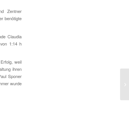
nd Zentner
er benötigte
nde Claudia
 von 1:14 h
Erfolg, weil
altung ihren
Paul Sponer
La
nehmer wurde
Im