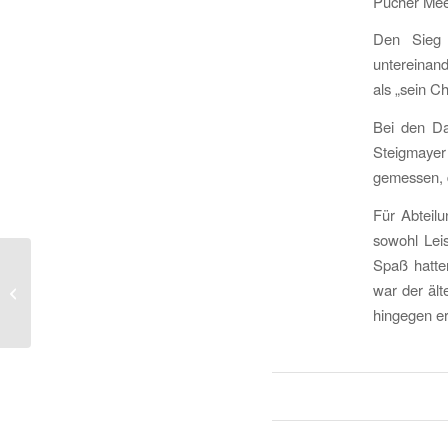
Pucher Mee
Den Sieg 
untereinand
als „sein C
Bei den Da
Steigmayer
gemessen, d
Für Abteilu
sowohl Leis
Spaß hatte
Deutsche Kurzdistanz-
war der ält
Meisterschaften in Peine
hingegen er