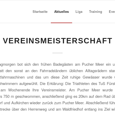
Startseite
Aktuelles
Liga
Training
Eve
VEREINSMEISTERSCHAFT
gmorgen bot sich den frühen Badegästen am Pucher Meer ein u
tatt den sonst an den Fahrradständern üblichen Alltagsrädern sta
tfahrmaschinen und das um diese Zeit ruhige Gewässer wurde 
hwimmern aufgewühlt. Die Erklärung: Die Triathleten des TuS Fürst
en am Wochenende Ihre Vereinsmeister. Am Pucher Meer wurde 
rs 750 m geschwommen, anschließend ging es 20km auf dem Rad üb
 und Aufkirchen wieder zurück zum Pucher Meer. Abschließend führ
strecke über den Herrenweg und am Waldfriedhof entlang ins Ziel 