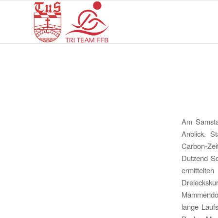
Am Samsta
Anblick. S
Carbon-Zei
Dutzend Sc
ermittelt
Dreiecksku
Mammendorf
lange Lauf