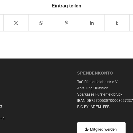
Eintrag teilen
SPENDENKONTO
TuS Fürstenfeldbruck e.V.
Abteilung: Triathlon
Sparkasse Fürstenfeldbruck
IBAN DE7270053070000802723
tz
BIC BYLADEM1FFB
aft
Mitglied werden