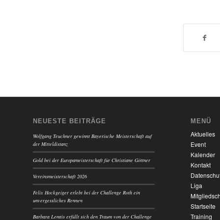
NEUESTE BEITRÄGE
MENÜ
Aktuelles
Wolfgang Teuchner gewinnt Bayerische Meisterschaft auf
Event
der Mitteldistanz
Kalender
Gold bei der Europameisterschaft für Christiane Göttner
Kontakt
Datenschu
Vereinsmeisterschaft 2026
Liga
Felix Hockgeiger erlebt bei der Challenge Roth ein
Mitgliedsch
unvergessliches Rennen
Startseite
Training
Barbara Lemtis erfüllt sich den Traum von der Challenge