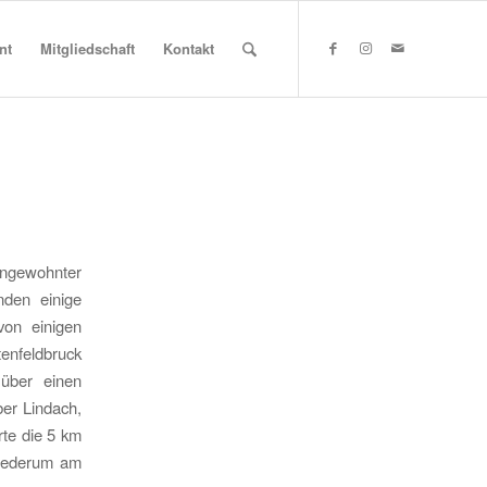
nt
Mitgliedschaft
Kontakt
ngewohnter
nden einige
von einigen
enfeldbruck
über einen
er Lindach,
te die 5 km
wiederum am