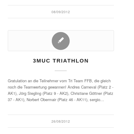
08/09/2012
3MUC TRIATHLON
Gratulation an die Teilnehmer vom Tri Team FFB, die gleich
noch die Teamwertung gewannen! Andres Carneval (Platz 2 -
AK1), Jörg Siegling (Platz 9 - AK2), Christiane Göttner (Platz
37 - AK1), Norbert Obermair (Platz 46 - AK11), sergio…
26/08/2012